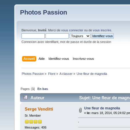
Photos Passion
Bienvenue,
Invité
. Merci de
vous connecter
ou de
vous inscrire
.
Connexion avec identifiant, mot de passe et durée de la session
Accueil
Aide
Identifiez-vous
Inscrivez-vous
Photos Passion
»
Flore
»
A classer
»
Une fleur de magnolia 
Pages: [
1
]
En bas
Auteur
Sujet: Une fleur de magno
Une fleur de magnolia
Serge Venditti
«
le:
mars 18, 2014, 05:24:02 p
Sr. Member
´
Messages: 406