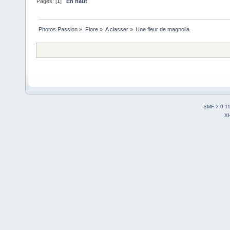
Pages: [
1
]
En haut
Photos Passion
»
Flore
»
A classer
»
Une fleur de magnolia 
SMF 2.0.1
X