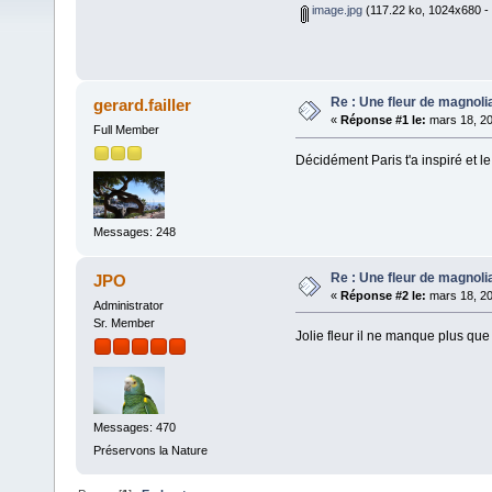
image.jpg
(117.22 ko, 1024x680 - 
Re : Une fleur de magnoli
gerard.failler
«
Réponse #1 le:
mars 18, 20
Full Member
Décidément Paris t'a inspiré et le
Messages: 248
Re : Une fleur de magnoli
JPO
«
Réponse #2 le:
mars 18, 20
Administrator
Sr. Member
Jolie fleur il ne manque plus que l
Messages: 470
Préservons la Nature