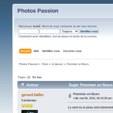
Photos Passion
Bienvenue,
Invité
. Merci de
vous connecter
ou de
vous inscrire
.
Connexion avec identifiant, mot de passe et durée de la session
Accueil
Aide
Identifiez-vous
Inscrivez-vous
Photos Passion
»
Flore
»
A classer
»
Pommier en fleurs
Pages: [
1
]
En bas
Auteur
Sujet: Pommier en fleurs
Pommier en fleurs
gerard.failler
«
le:
mai 06, 2015, 06:19:30 pm 
Full Member
Le vent ou la pluie sont sûremen