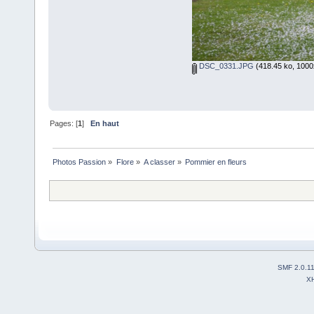
DSC_0331.JPG
(418.45 ko, 1000x
Pages: [
1
]
En haut
Photos Passion
»
Flore
»
A classer
»
Pommier en fleurs
SMF 2.0.1
X